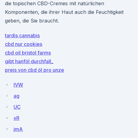
die topischen CBD-Cremes mit natürlichen
Komponenten, die ihrer Haut auch die Feuchtigkeit
geben, die Sie braucht.
tardis cannabis
cbd nur cookies
cbd oil bristol farms
gibt hanföl durchfall_
preis von cbd öl pro unze
lVW
ag
UC
xR
jmA