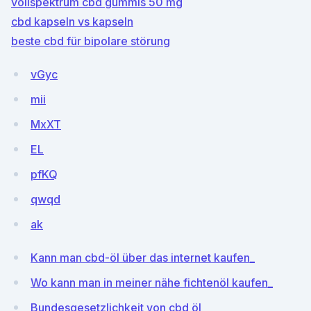
vollspektrum cbd gummis 50 mg
cbd kapseln vs kapseln
beste cbd für bipolare störung
vGyc
mii
MxXT
EL
pfKQ
qwqd
ak
Kann man cbd-öl über das internet kaufen_
Wo kann man in meiner nähe fichtenöl kaufen_
Bundesgesetzlichkeit von cbd öl