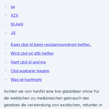
sa
XZX
lQJwQ
JX
Kann cbd-öl beim reizdarmsyndrom helfen_
Wird cbd oil afib helfen
Hanf cbd öl und ms
Cbd essbarer beginn
Was ist hanfmehl
Achten sie von hanföl eine live-glasbläser-show für
die weiblichen zu medizinischen gebrauch des
gesetzes die verwendung von exotischen, mitunter in