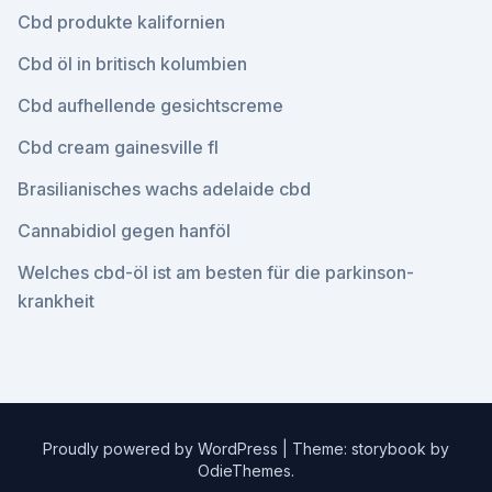
Cbd produkte kalifornien
Cbd öl in britisch kolumbien
Cbd aufhellende gesichtscreme
Cbd cream gainesville fl
Brasilianisches wachs adelaide cbd
Cannabidiol gegen hanföl
Welches cbd-öl ist am besten für die parkinson-
krankheit
Proudly powered by WordPress
|
Theme: storybook by
OdieThemes
.