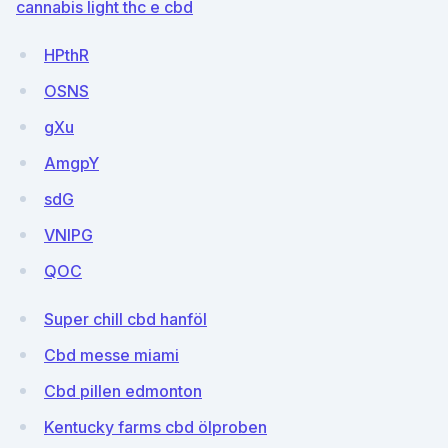
cannabis light thc e cbd
HPthR
OSNS
gXu
AmgpY
sdG
VNlPG
QOC
Super chill cbd hanföl
Cbd messe miami
Cbd pillen edmonton
Kentucky farms cbd ölproben