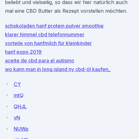
beliebt und vielseitig, so dass wir hier natürlich auch
mal eine CBD Butter als Rezept vorstellen möchten.
schokoladen hanf protein pulver smoothie
klarer himmel cbd telefonnummer
vorteile von hanfmilch für kleinkinder
hanf expo 2019
aceite de cbd para el autismo
wo kann man in long island ny cbd-öl kaufen_
CY
mtQ
QHJL
vN
NUWp