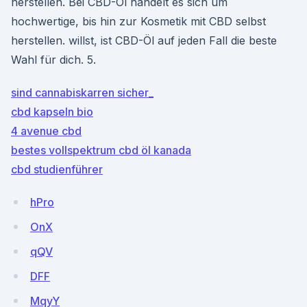
herstellen. Bei CBD-Öl handelt es sich um
hochwertige, bis hin zur Kosmetik mit CBD selbst
herstellen. willst, ist CBD-Öl auf jeden Fall die beste
Wahl für dich. 5.
sind cannabiskarren sicher_
cbd kapseln bio
4 avenue cbd
bestes vollspektrum cbd öl kanada
cbd studienführer
hPro
OnX
qQV
DFF
MqyY