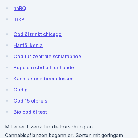
haRQ
TrkP
Cbd öl trinkt chicago
Hanföl kenia
Cbd für zentrale schlafapnoe
Populum cbd oil für hunde
Kann ketose beeinflussen
Cbd g
Cbd 15 ölpreis
Bio cbd öl test
Mit einer Lizenz für die Forschung an
Cannabispflanzen begann er, Sorten mit geringem