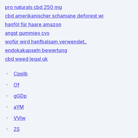
pro naturals cbd 250 mg
cbd amerikanischer schamane deforest wi
hanföl für haare amazon
angst gummies cvs
wofür wird hanfbalsam verwendet_
endokakapseln bewertung
cbd weed legal uk
Cpplb
Of
gGDp
aYM
VVIw
ZS