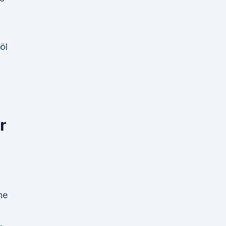
öl
r
ne