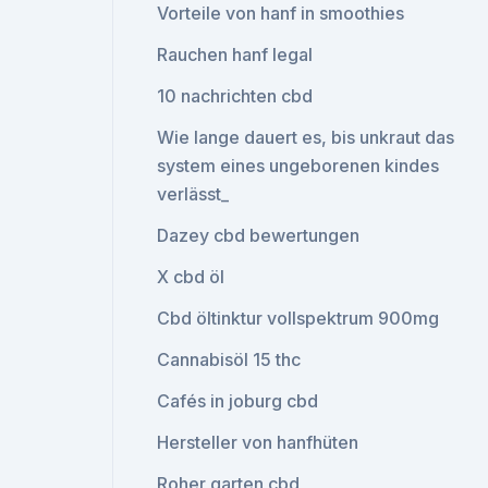
Vorteile von hanf in smoothies
Rauchen hanf legal
10 nachrichten cbd
Wie lange dauert es, bis unkraut das
system eines ungeborenen kindes
verlässt_
Dazey cbd bewertungen
X cbd öl
Cbd öltinktur vollspektrum 900mg
Cannabisöl 15 thc
Cafés in joburg cbd
Hersteller von hanfhüten
Roher garten cbd