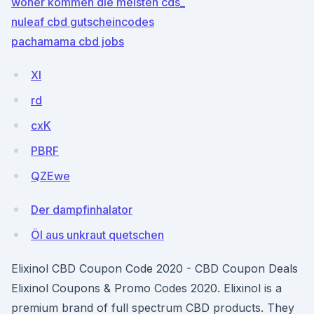
woher kommen die meisten cds_
nuleaf cbd gutscheincodes
pachamama cbd jobs
Xl
rd
cxK
PBRF
QZEwe
Der dampfinhalator
Öl aus unkraut quetschen
Elixinol CBD Coupon Code 2020 - CBD Coupon Deals
Elixinol Coupons & Promo Codes 2020. Elixinol is a
premium brand of full spectrum CBD products. They