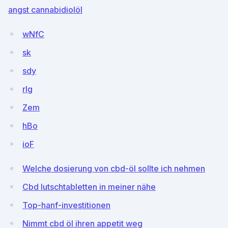
angst cannabidiolöl
wNfC
sk
sdy
rlg
Zem
hBo
ioF
Welche dosierung von cbd-öl sollte ich nehmen
Cbd lutschtabletten in meiner nähe
Top-hanf-investitionen
Nimmt cbd öl ihren appetit weg